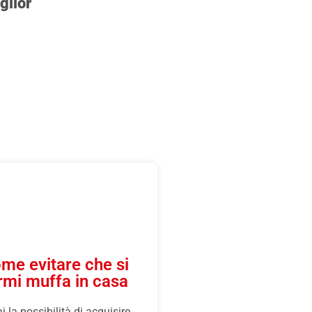
glior
me evitare che si
rmi muffa in casa
i la possibilità di acquisire