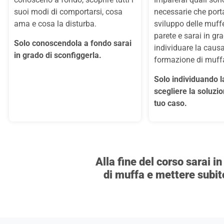
suoi modi di comportarsi, cosa
necessarie che port
ama e cosa la disturba.
sviluppo delle muffe
parete e sarai in gr
Solo conoscendola a fondo sarai
individuare la causa
in grado di sconfiggerla.
formazione di muff
Solo individuando l
scegliere la soluzio
tuo caso.
Alla fine del corso sarai i
di muffa e mettere subito