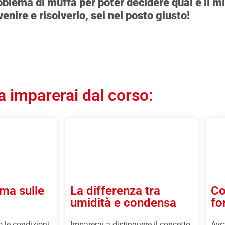
roblema di muffa per poter decidere qual è il mi
enire e risolverlo, sei nel posto giusto!
 imparerai dal corso:
rma sulle
La differenza tra
Co
umidità e condensa
fo
 le condizioni
Imparerai a distinguere il concetto
Avra