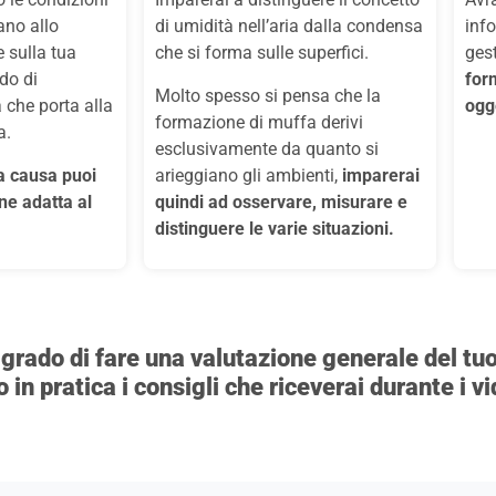
ano allo
di umidità nell’aria dalla condensa
inf
 sulla tua
che si forma sulle superfici.
gest
ado di
for
Molto spesso si pensa che la
 che porta alla
ogge
formazione di muffa derivi
a.
esclusivamente da quanto si
a causa puoi
arieggiano gli ambienti,
imparerai
ne adatta al
quindi ad osservare, misurare e
distinguere le varie situazioni.
n grado di fare una valutazione generale del tu
 in pratica i consigli che riceverai durante i v