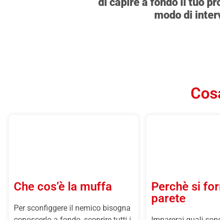
di capire a fondo il tuo p
modo di interv
Cosa
Che cos’è la muffa
Perchè si fo
parete
Per sconfiggere il nemico bisogna
conoscerlo a fondo, scoprire tutti i
Imparerai quali sono