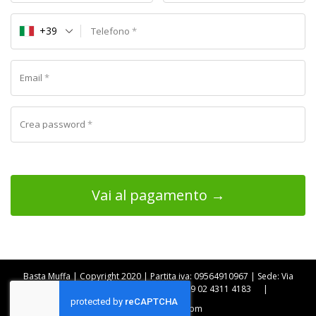
+39
Telefono
*
Email
*
Crea password
*
Vai al pagamento →
Basta Muffa | Copyright 2020 | Partita iva: 09564910967 | Sede: Via
Bellini, 48, 20096 Pioltello MI |
+39 02 4311 4183
|
info@bastamuffa.com