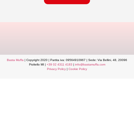
Basta Muffa
| Copyright 2020 | Partita iva: 09564910967 | Sede: Via Bellini, 48, 20096
Pioltello MI |
+39 02 4311 4183
|
info@bastamuffa.com
Privacy Policy
|
Cookie Policy