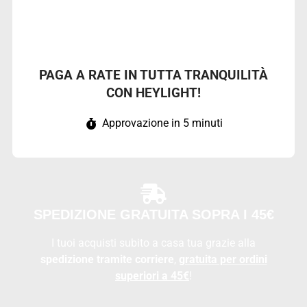
PAGA A RATE IN TUTTA TRANQUILITÀ
CON HEYLIGHT!
Approvazione in 5 minuti
SPEDIZIONE GRATUITA SOPRA I 45€
I tuoi acquisti subito a casa tua grazie alla
spedizione tramite corriere
,
gratuita per ordini
superiori a 45€
!