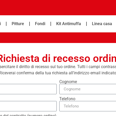
i
Pitture
Fondi
Kit Antimuffa
Linea casa
Richiesta di recesso ordin
rcitare il diritto di recesso sul tuo ordine. Tutti i campi contra
Riceverai conferma della tua richiesta all’indirizzo email indicato
Cognome
Telefono
ve del contratto (numero ordine)