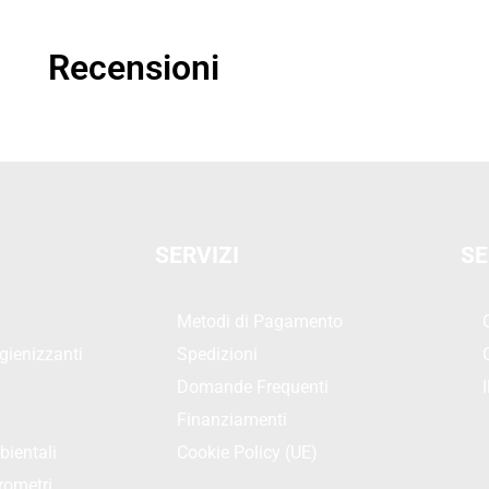
Recensioni
SERVIZI
SE
Metodi di Pagamento
gienizzanti
Spedizioni
Domande Frequenti
Finanziamenti
bientali
Cookie Policy (UE)
rometri