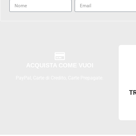
ACQUISTA COME VUOI
PayPal, Carte di Credito, Carte Prepagate.
T