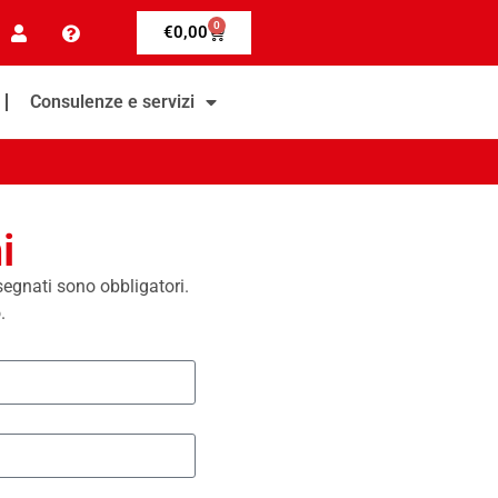
0
€
0,00
Consulenze e servizi
i
ssegnati sono obbligatori.
.