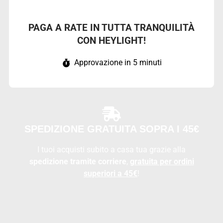
PAGA A RATE IN TUTTA TRANQUILITÀ
CON HEYLIGHT!
Approvazione in 5 minuti
SPEDIZIONE GRATUITA SOPRA I 45€
I tuoi acquisti subito a casa tua grazie alla
spedizione tramite corriere
,
gratuita per ordini
superiori a 45€
!