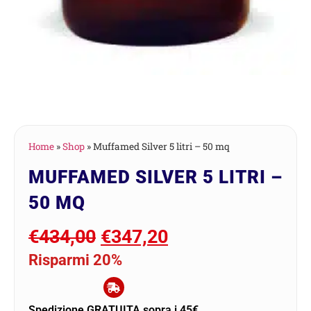
Home
»
Shop
»
Muffamed Silver 5 litri – 50 mq
MUFFAMED SILVER 5 LITRI –
50 MQ
€
434,00
€
347,20
Risparmi 20%
Spedizione GRATUITA sopra i 45€