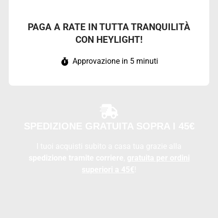
PAGA A RATE IN TUTTA TRANQUILITÀ
CON HEYLIGHT!
Approvazione in 5 minuti
SPEDIZIONE GRATUITA SOPRA I 45€
I tuoi acquisti subito a casa tua grazie alla
spedizione tramite corriere
,
gratuita per ordini
superiori a 45€
!