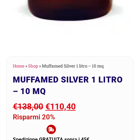
Home
»
Shop
»
Muffamed Silver 1 litro – 10 mq
MUFFAMED SILVER 1 LITRO
– 10 MQ
€
138,00
€
110,40
Risparmi 20%
Spedizione GRATUITA sopra i 45€