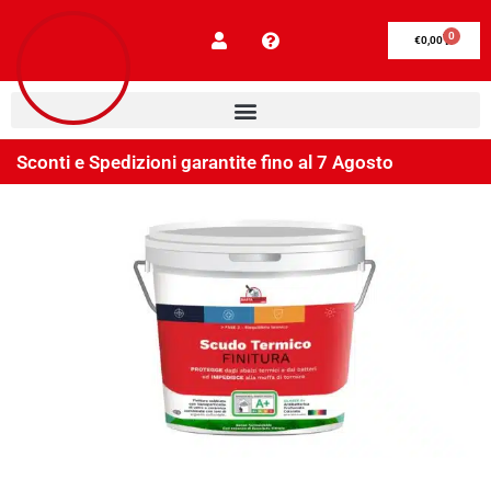
0
€
0,00
Sconti e Spedizioni garantite fino al 7 Agosto