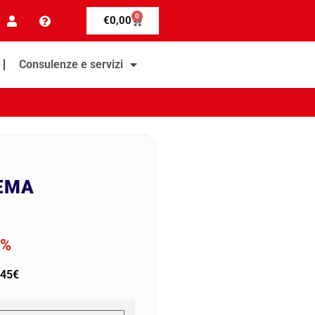
0
€
0,00
Consulenze e servizi
A
EMA
0%
 45€