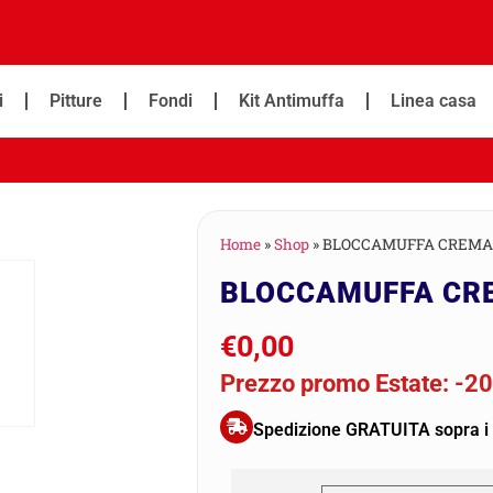
i
Pitture
Fondi
Kit Antimuffa
Linea casa
Home
»
Shop
»
BLOCCAMUFFA CREM
BLOCCAMUFFA CR
€
0,00
Prezzo promo Estate: -2
Spedizione GRATUITA sopra i