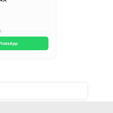
 45€
E
WhatsApp