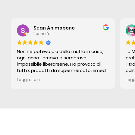
Sean Animobono
1 anno fa
Non ne potevo più della muffa in casa,
La M
ogni anno tornava e sembrava
prob
impossibile liberarsene. Ho provato di
Il 
tutto: prodotti da supermercato, rimedi
puli
fai-da-te, e persino altri “professionisti”…
Giu
Leggi di più
Legg
ma mai nessuno mi aveva dato un
atte
risultato vero.
solo
hann
Poi ho trovato Giuseppe Tringali di Basta
han
Muffa… e finalmente le cose sono
imp
cambiate!
rigu
Giuseppe è diverso: usa solo prodotti
One
biologici, quindi niente odori forti o
eco
sostanze aggressive, perfetti anche per
che