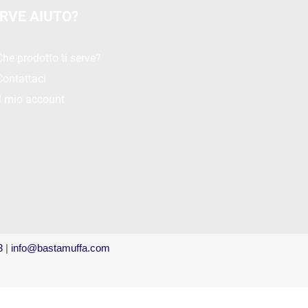
RVE AIUTO?
Che prodotto ti serve?
Contattaci
Il mio account
3
|
info@bastamuffa.com