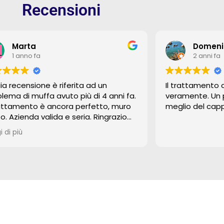
Recensioni
Marta
Domenic
1 anno fa
2 anni fa
ia recensione è riferita ad un
Il trattamento
lema di muffa avuto più di 4 anni fa.
veramente. Un 
trattamento è ancora perfetto, muro
meglio del cap
to. Azienda valida e seria. Ringrazio
seppe e tutto il suo team super
i di più
nti e professionali. Non mi hanno
 venduto il loro prodotto ma mi
o spiegato il perché della muffa , mi
no dato molti suggerimenti e ho
arato tante cose che non sapevo a
ardo.
stamente il trattamento non è
nomico. Però se sommo tutti i soldi
 ho speso annualmente per rifare