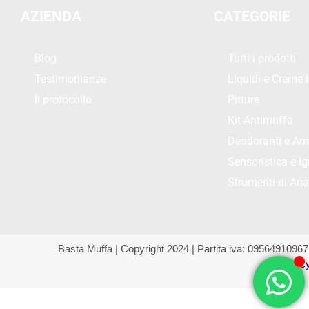
AZIENDA
CATEGORIE
Blog
Tutti i prodotti
Testimonianze
Liquidi e Creme i
Il protocollo
Pitture
Kit Antimuffa
Deodoranti e Am
Sensoristica e Ig
Strumenti di Anal
Basta Muffa | Copyright 2024 | Partita iva: 09564910967
Privacy