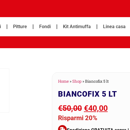
i
Pitture
Fondi
Kit Antimuffa
Linea casa
Home
»
Shop
»
Biancofix 5 lt
BIANCOFIX 5 LT
€
50,00
€
40,00
Risparmi 20%