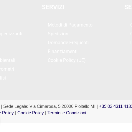
SERVIZI
SE
Metodi di Pagamento
gienizzanti
Spedizioni
Domande Frequenti
Finanziamenti
bientali
Cookie Policy (UE)
rometri
isi
 | Sede Legale: Via Cimarosa, 5 20096 Pioltello MI |
+39 02 4311 418
 Policy
|
Cookie Policy
|
Termini e Condizioni