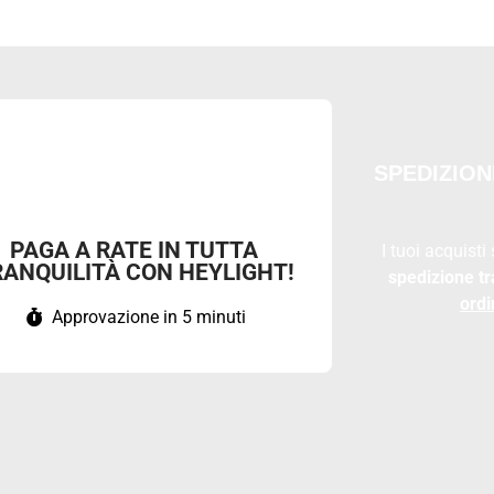
la maledetta parete, avrei
cchio risparmiato se li avessi
sciuti prima. Li ho consigliati e li
tinuo a consigliare. Adesso dormo
i tranquilli. Grazie e vi auguro il
lio
SPEDIZION
PAGA A RATE IN TUTTA
I tuoi acquisti
RANQUILITÀ CON HEYLIGHT!
spedizione tr
ordi
Approvazione in 5 minuti