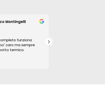
o Montingelli
gabriele montipò
2 anni fa
 completo funziona
Questo utente ha lasciato 
po' caro ma sempre
valutazione.
potto termico.