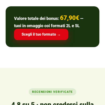
67,90€
Valore totale dei bonus:
—
tuoi in omaggio coi formati 2L e 5L
Scegli il tuo formato →
RECENSIONI VERIFICATE
4,8 su 5 · non crederci sulla