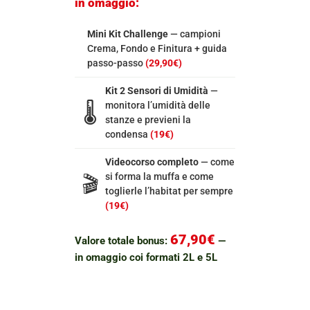
in omaggio:
Mini Kit Challenge
— campioni
Crema, Fondo e Finitura + guida
passo-passo
(29,90€)
Kit 2 Sensori di Umidità
—
monitora l’umidità delle
🌡️
stanze e previeni la
condensa
(19€)
Videocorso completo
— come
si forma la muffa e come
🎬
toglierle l’habitat per sempre
(19€)
67,90€
Valore totale bonus:
—
in omaggio coi formati 2L e 5L