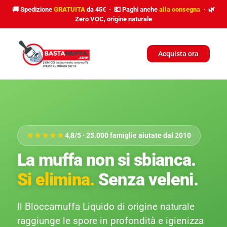
🚚 Spedizione
GRATUITA
da 45€ · 💶 Paghi anche
alla consegna
· 🌿
Zero VOC, origine naturale
Acquista ora
★★★★★
4,8/5 · 25.000 famiglie aiutate dal 2010
La muffa non si sbianca.
Si elimina.
Senza veleni.
Il Bloccamuffa Liquido di origine naturale
raggiunge le spore in profondità e igienizza