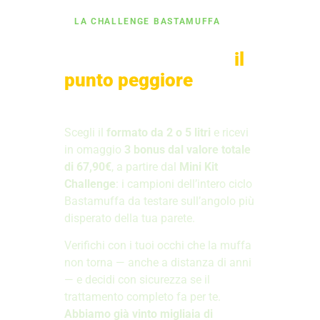
LA CHALLENGE BASTAMUFFA
Ti sfidiamo: trattaci
il
punto peggiore
di
casa tua.
Scegli il
formato da 2 o 5 litri
e ricevi
in omaggio
3 bonus dal valore totale
di 67,90€
, a partire dal
Mini Kit
Challenge
: i campioni dell’intero ciclo
Bastamuffa da testare sull’angolo più
disperato della tua parete.
Verifichi con i tuoi occhi che la muffa
non torna — anche a distanza di anni
— e decidi con sicurezza se il
trattamento completo fa per te.
Abbiamo già vinto migliaia di