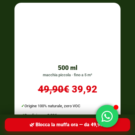
500 ml
macchia piccola · fino a 5 m²
49,90€
39,92
Origine 100% naturale, zero VOC
Spedizione a 9,90€
🌿 Blocca la muffa ora — da 49,90€
Paghi anche alla consegna