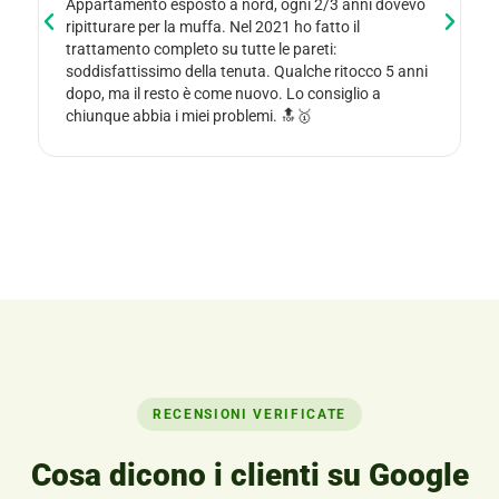
Appartamento esposto a nord, ogni 2/3 anni dovevo
D
ripitturare per la muffa. Nel 2021 ho fatto il
e
trattamento completo su tutte le pareti:
i
soddisfattissimo della tenuta. Qualche ritocco 5 anni
p
dopo, ma il resto è come nuovo. Lo consiglio a
chiunque abbia i miei problemi. 🔝🥇
RECENSIONI VERIFICATE
Cosa dicono i clienti su Google