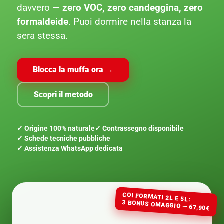
davvero —
zero VOC, zero candeggina, zero
formaldeide
. Puoi dormire nella stanza la
sera stessa.
Blocca la muffa ora →
Scopri il metodo
✓ Origine 100% naturale
✓ Contrassegno disponibile
✓ Schede tecniche pubbliche
✓ Assistenza WhatsApp dedicata
COI FORMATI 2L E 5L:
3 BONUS OMAGGIO — 67,90€