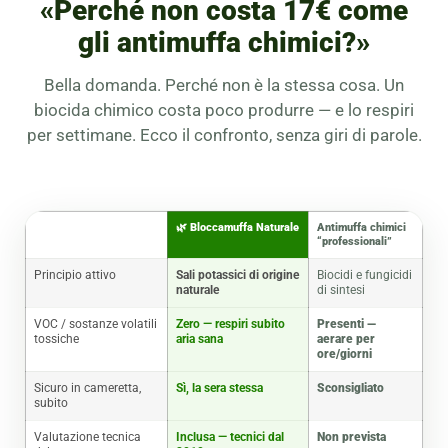
«Perché non costa 17€ come
gli antimuffa chimici?»
Bella domanda. Perché non è la stessa cosa. Un
biocida chimico costa poco produrre — e lo respiri
per settimane. Ecco il confronto, senza giri di parole.
🌿 Bloccamuffa Naturale
Antimuffa chimici
“professionali”
Principio attivo
Sali potassici di origine
Biocidi e fungicidi
naturale
di sintesi
VOC / sostanze volatili
Zero — respiri subito
Presenti —
tossiche
aria sana
aerare per
ore/giorni
Sicuro in cameretta,
Sì, la sera stessa
Sconsigliato
subito
Valutazione tecnica
Inclusa — tecnici dal
Non prevista