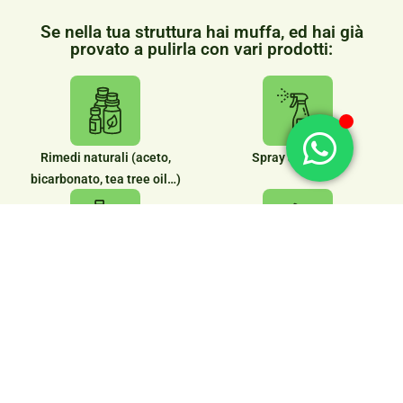
Se nella tua struttura hai muffa, ed hai già
provato a pulirla con vari prodotti:
Rimedi naturali (aceto,
Spray antimuffa
bicarbonato, tea tree oil…)
Candeggina
Pitture varie
Se hai interpellato vari professionisti, girato vari negozi in
cerca delle migliori marche di prodotti efficaci.
Se continui a fare ricerche su google sperando di trovare le
giuste informazioni che possono aiutarti a trovare la giusta