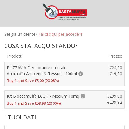
Sei già un cliente?
Fai clic qui per accedere
COSA STAI ACQUISTANDO?
Prodotti
Prezzo
PUZZAVIA Deodorante naturale
€
24,90
Antimuffa Ambienti & Tessuti - 100ml
€
19,90
Buy 1 and Save
€
5,00
(20.08%)
Kit Bloccamuffa ECO+ - Medium 10mq
€
299,90
€
239,92
Buy 1 and Save
€
59,98
(20.00%)
I TUOI DATI