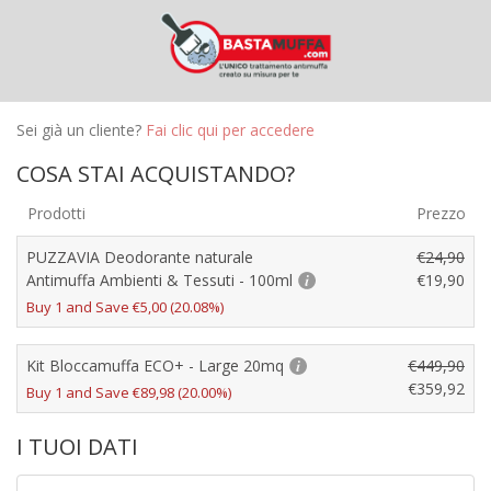
Sei già un cliente?
Fai clic qui per accedere
COSA STAI ACQUISTANDO?
Prodotti
Prezzo
PUZZAVIA Deodorante naturale
€
24,90
Antimuffa Ambienti & Tessuti - 100ml
€
19,90
Buy 1 and Save
€
5,00
(20.08%)
Kit Bloccamuffa ECO+ - Large 20mq
€
449,90
€
359,92
Buy 1 and Save
€
89,98
(20.00%)
I TUOI DATI