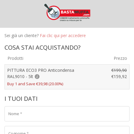
Sei già un cliente?
Fai clic qui per accedere
COSA STAI ACQUISTANDO?
Prodotti
Prezzo
PITTURA ECO3 PRO Anticondensa
€
199,90
RAL9010 - 5lt
€
159,92
Buy 1 and Save
€
39,98
(20.00%)
I TUOI DATI
Nome
*
Cognome
*