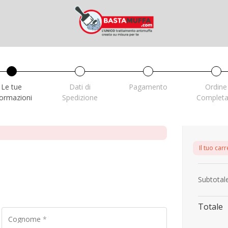
Le tue
Dati di
Pagamento
Ordine
formazioni
Spedizione
Completa
Il tuo carr
Subtotal
Totale
Cognome
*