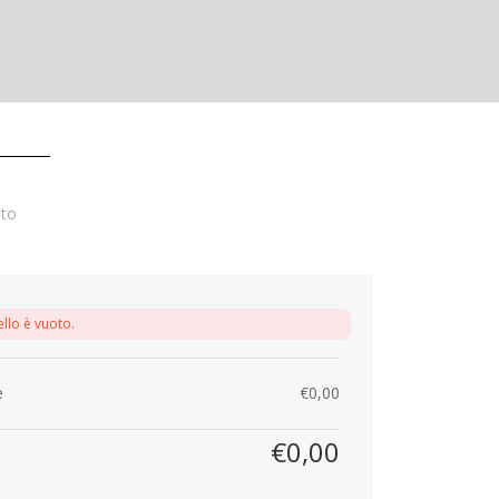
to
ello è vuoto.
e
€
0,00
€
0,00