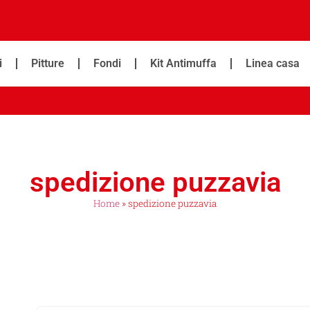
i
Pitture
Fondi
Kit Antimuffa
Linea casa
spedizione puzzavia
Home
»
spedizione puzzavia