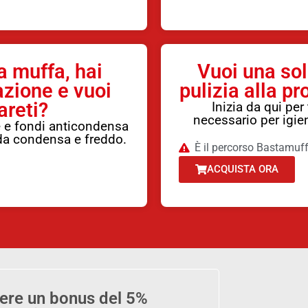
a muffa, hai
Vuoi una sol
azione e vuoi
pulizia alla p
areti?
Inizia da qui per
necessario per igien
he e fondi anticondensa
da condensa e freddo.
È il percorso Bastamuf
ACQUISTA ORA
evere un bonus del 5%