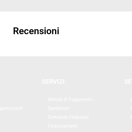
Recensioni
SERVIZI
SE
Metodi di Pagamento
gienizzanti
Spedizioni
Domande Frequenti
Finanziamenti