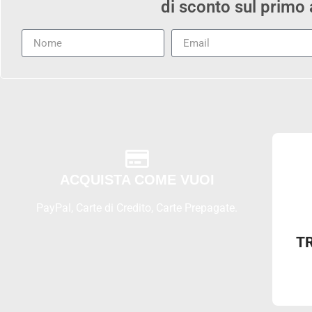
di sconto sul primo
ACQUISTA COME VUOI
PayPal, Carte di Credito, Carte Prepagate.
T